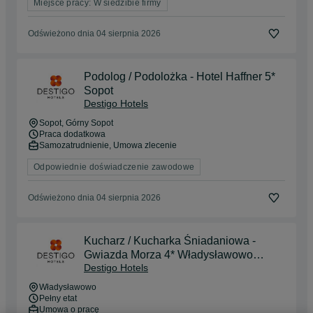
Miejsce pracy: W siedzibie firmy
Odświeżono dnia 04 sierpnia 2026
Podolog / Podolożka - Hotel Haffner 5*
Sopot
Destigo Hotels
Sopot
, Górny Sopot
Praca dodatkowa
Samozatrudnienie, Umowa zlecenie
Odpowiednie doświadczenie zawodowe
Odświeżono dnia 04 sierpnia 2026
Kucharz / Kucharka Śniadaniowa -
Gwiazda Morza 4* Władysławowo
Destigo Hotels
Destigo Hotels
Władysławowo
Pełny etat
Umowa o pracę