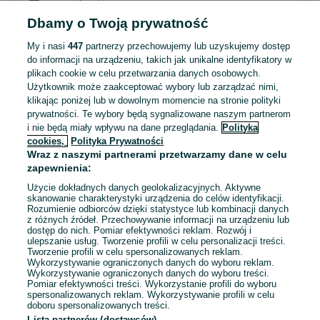
Specjalne wymagania: Książeczka sanepidowska
Dbamy o Twoją prywatność
Odpowiednie doświadczenie zawodowe
My i nasi
447
partnerzy przechowujemy lub uzyskujemy dostęp
do informacji na urządzeniu, takich jak unikalne identyfikatory w
Odświeżono dnia 04 sierpnia 2026
plikach cookie w celu przetwarzania danych osobowych.
Użytkownik może zaakceptować wybory lub zarządzać nimi,
klikając poniżej lub w dowolnym momencie na stronie polityki
Kucharz / Kucharka bufetowa - Shuum
prywatności. Te wybory będą sygnalizowane naszym partnerom
Boutique Hotel Destigo Hotels
i nie będą miały wpływu na dane przeglądania.
Polityka
Destigo Hotels
cookies,
Polityka Prywatności
Wraz z naszymi partnerami przetwarzamy dane w celu
Kołobrzeg
zapewnienia:
Pełny etat
Umowa o pracę
Użycie dokładnych danych geolokalizacyjnych. Aktywne
skanowanie charakterystyki urządzenia do celów identyfikacji.
Specjalne wymagania: Książeczka sanepidowska
Rozumienie odbiorców dzięki statystyce lub kombinacji danych
Odpowiednie doświadczenie zawodowe
z różnych źródeł. Przechowywanie informacji na urządzeniu lub
dostęp do nich. Pomiar efektywności reklam. Rozwój i
Dyspozycyjność: Praca zmianowa
ulepszanie usług. Tworzenie profili w celu personalizacji treści.
Tworzenie profili w celu spersonalizowanych reklam.
Wykorzystywanie ograniczonych danych do wyboru reklam.
Odświeżono dnia 03 sierpnia 2026
Wykorzystywanie ograniczonych danych do wyboru treści.
Pomiar efektywności treści. Wykorzystanie profili do wyboru
spersonalizowanych reklam. Wykorzystywanie profili w celu
doboru spersonalizowanych treści.
Lista partnerów (dostawców)